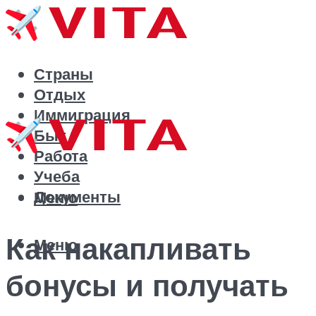
Страны
Отдых
Иммиграция
Быт
Работа
Учеба
Документы
Меню
Как накапливать
Меню
бонусы и получать