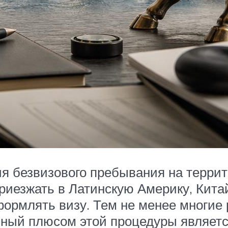
я безвизового пребывания на террит
иезжать в Латинскую Америку, Китай
ормлять визу. Тем не менее многие 
нный плюсом этой процедуры являетс