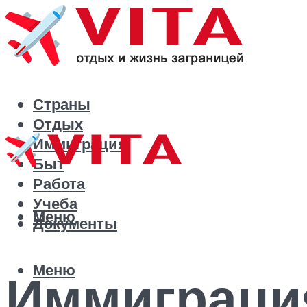
Страны
Отдых
Иммиграция
Быт
Работа
Учеба
Меню
Документы
Меню
Иммиграция