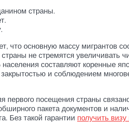
данином страны.
т.
.
ет, что основную массу мигрантов с
 страны не стремятся увеличивать ч
% населения составляют коренные яп
 закрытостью и соблюдением многове
я первого посещения страны связано
обширного пакета документов и нали
а. Без такой гарантии
получить визу