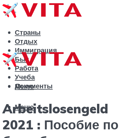
Страны
Отдых
Иммиграция
Быт
Работа
Учеба
Документы
Меню
Arbeitslosengeld
Меню
2021 : Пособие по