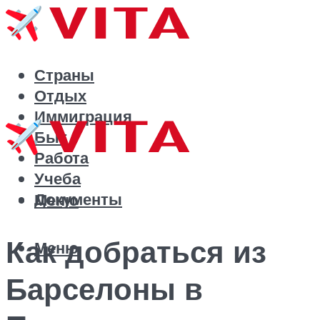
Страны
Отдых
Иммиграция
Быт
Работа
Учеба
Документы
Меню
Как добраться из
Меню
Барселоны в