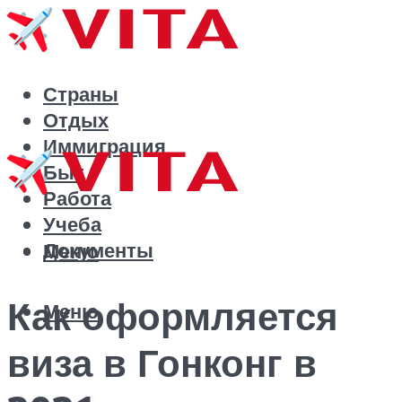
Страны
Отдых
Иммиграция
Быт
Работа
Учеба
Документы
Меню
Как оформляется
Меню
виза в Гонконг в