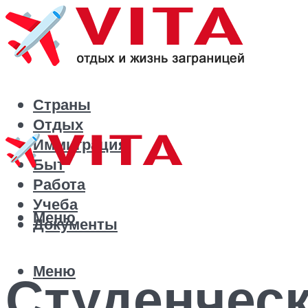
Страны
Отдых
Иммиграция
Быт
Работа
Учеба
Меню
Документы
Меню
Студенческ