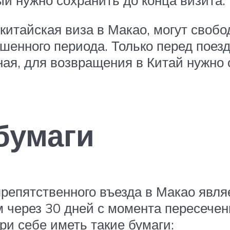
итайская виза в Макао, могут свобо
ешенного периода. Только перед поез
тная, для возвращения в Китай нуж
бумаги
епятственного въезда в Макао являе
м через 30 дней с момента пересече
ри себе иметь такие бумаги: