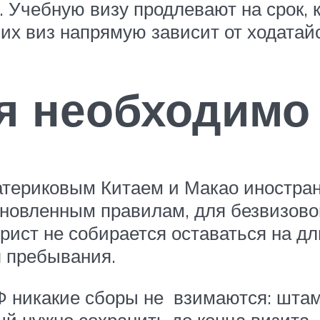
к. Учебную визу продлевают на срок,
их виз напрямую зависит от ходатай
я необходимо
териковым Китаем и Макао иностра
ановленным правилам, для безвизовог
рист не собирается оставаться на д
я пребывания.
 никакие сборы не взимаются: штамп
ый нужно сохранить до конца визита.