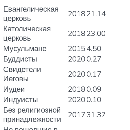
Евангелическая
2018
21.14
церковь
Католическая
2018
23.00
церковь
Мусульмане
2015
4.50
Буддисты
2020
0.27
Свидетели
2020
0.17
Иеговы
Иудеи
2018
0.09
Индуисты
2020
0.10
Без религиозной
2017
31.37
принадлежности
Не вошедшие в