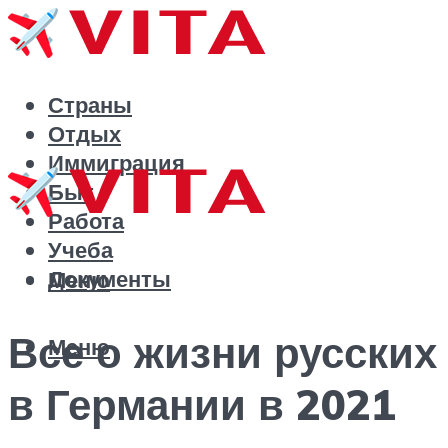
Страны
Отдых
Иммиграция
Быт
Работа
Учеба
Документы
Меню
Все о жизни русских
Меню
в Германии в 2021