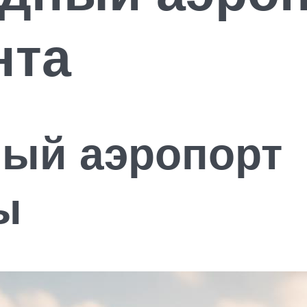
нта
ый аэропорт
ы