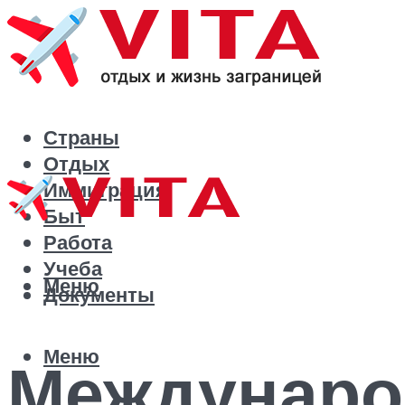
Страны
Отдых
Иммиграция
Быт
Работа
Учеба
Меню
Документы
Меню
Междунаро