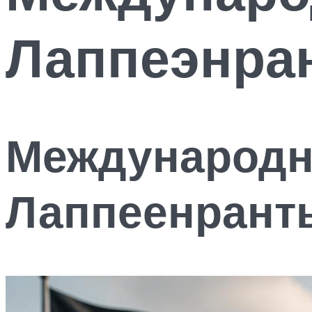
Лаппеэнра
Международн
Лаппеенрант