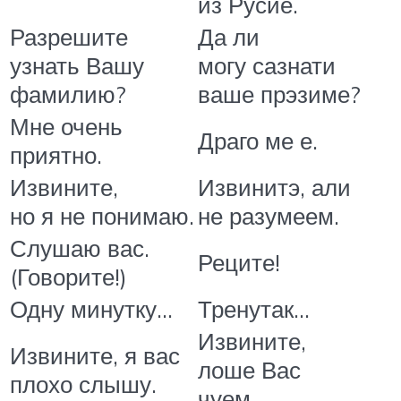
из Русие.
Разрешите
Да ли
узнать Вашу
могу сазнати
фамилию?
ваше прэзиме?
Мне очень
Драго ме е.
приятно.
Извините,
Извинитэ, али
но я не понимаю.
не разумеем.
Слушаю вас.
Реците!
(Говорите!)
Одну минутку…
Тренутак…
Извините,
Извините, я вас
лоше Вас
плохо слышу.
чуем.