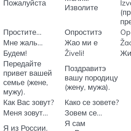
Пожалуйста
Izv
Изволите
(п
пр
Простите…
Опроститэ
Op
Мне жаль…
Жао ми е
Ža
Будем!
Živeli!
Жи
Передайте
Поздравитэ
привет вашей
вашу породицу
семье (жене,
(жену, мужа).
мужу).
Как Вас зовут?
Како се зовете?
Меня зовут…
Зовем се…
Я сам
Я из России.