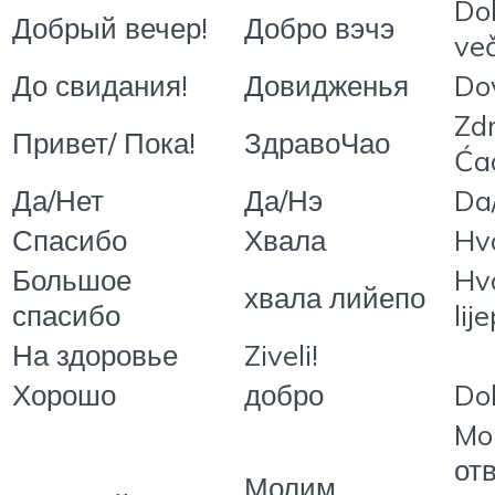
Do
Добрый вечер!
Добро вэчэ
več
До свидания!
Довидженья
Do
Zd
Привет/ Пока!
ЗдравоЧао
Ća
Да/Нет
Да/Нэ
Da
Спасибо
Хвала
Hv
Большое
Hv
хвала лийепо
спасибо
lij
На здоровье
Ziveli!
Хорошо
добро
Do
Mo
отв
Молим