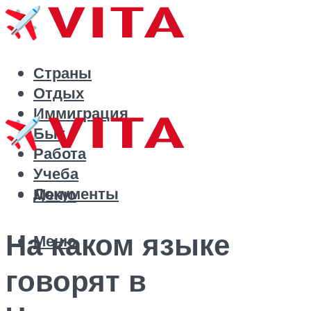
Страны
Отдых
Иммиграция
Быт
Работа
Учеба
Документы
Меню
На каком языке
Меню
говорят в