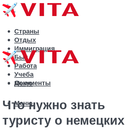
Страны
Отдых
Иммиграция
Быт
Работа
Учеба
Документы
Меню
Что нужно знать
Меню
туристу о немецких