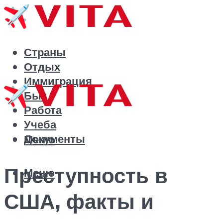
Страны
Отдых
Иммиграция
Быт
Работа
Учеба
Документы
Меню
Преступность в
Меню
США, факты и