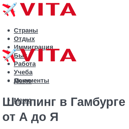
Страны
Отдых
Иммиграция
Быт
Работа
Учеба
Документы
Меню
Шоппинг в Гамбурге
Меню
от А до Я