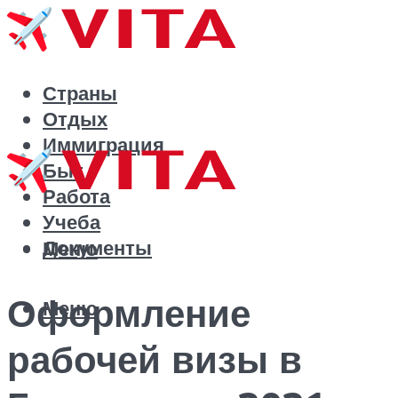
Страны
Отдых
Иммиграция
Быт
Работа
Учеба
Документы
Меню
Оформление
Меню
рабочей визы в