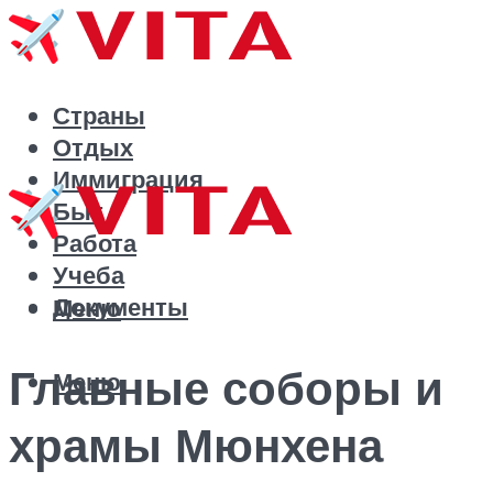
Страны
Отдых
Иммиграция
Быт
Работа
Учеба
Документы
Меню
Главные соборы и
Меню
храмы Мюнхена