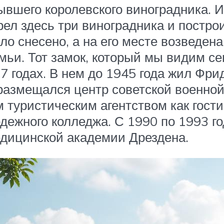
ывшего королевского виноградника. 
брел здесь три виноградника и постро
ло снесено, а на его месте возведен
емьи. Тот замок, который мы видим с
7 годах. В нем до 1945 года жил Фри
 размещался центр советской военно
 туристическим агентством как гости
дежного колледжа. С 1990 по 1993 го
едицинской академии Дрездена.