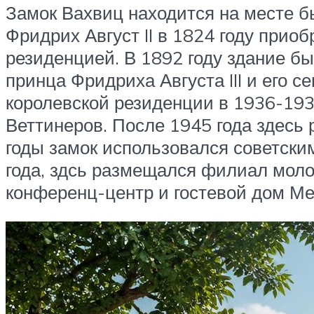
Замок Вахвиц находится на месте б
Фридрих Август II в 1824 году прио
резиденцией. В 1892 году здание бы
принца Фридриха Августа III и его с
королевской резиденции в 1936-193
Веттинеров. После 1945 года здесь
годы замок использовался советским
года, здсь размещался филиал моло
конференц-центр и гостевой дом М