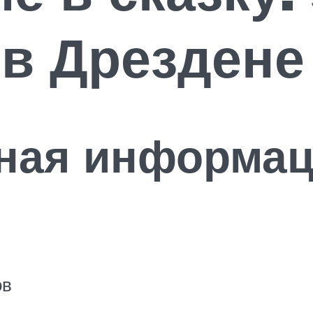
в Дрездене
ная информа
ов