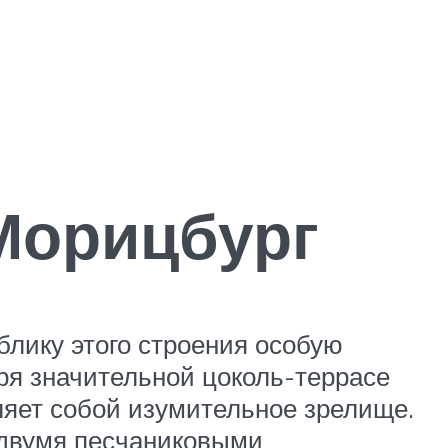
Морицбург
блику этого строения особую
ря значительной цоколь-террасе
ляет собой изумительное зрелище.
 двумя песчаниковыми