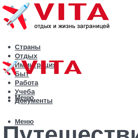
Страны
Отдых
Иммиграция
Быт
Работа
Учеба
Меню
Документы
Меню
Путешестви