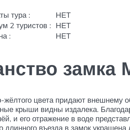
ты тура :
НЕТ
м 2 туристов :
НЕТ
а :
НЕТ
нство замка 
о-жёлтого цвета придают внешнему о
итные крыши видны издалека. Благода
ёй, и его отражение в воде представ
о длинного въезда в замок украшена