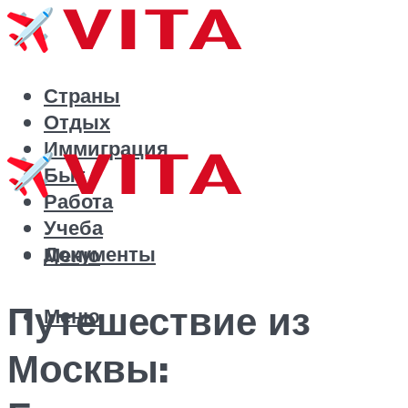
Страны
Отдых
Иммиграция
Быт
Работа
Учеба
Документы
Меню
Путешествие из
Меню
Москвы: