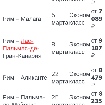
₽
от
7
5
Эконом
Рим – Малага
089
марта
класс
₽
от
9
Рим –
Лас-
8
Эконом
187
Пальмас-де
-
марта
класс
₽
Гран-Канария
от
8
22
Эконом
Рим – Аликанте
479
марта
класс
₽
от
8
Рим – Пальма-
25
Эконом
235
де-Майорка
марта
класс