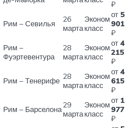
₽
от
5
26
Эконом
Рим – Севилья
901
марта
класс
₽
от
4
Рим –
28
Эконом
215
Фуэртевентура
марта
класс
₽
от
4
28
Эконом
Рим – Тенерифе
615
марта
класс
₽
от
1
29
Эконом
Рим – Барселона
977
марта
класс
₽