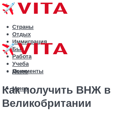
Страны
Отдых
Иммиграция
Быт
Работа
Учеба
Документы
Меню
Как получить ВНЖ в
Меню
Великобритании