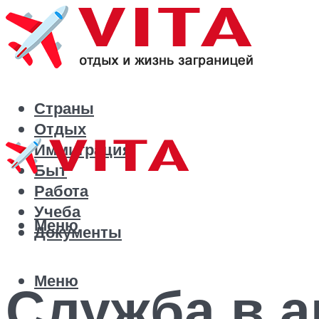
Страны
Отдых
Иммиграция
Быт
Работа
Учеба
Меню
Документы
Меню
Служба в а