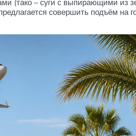
ами (тако – суги с выпирающими из 
предлагается совершить подъём на г