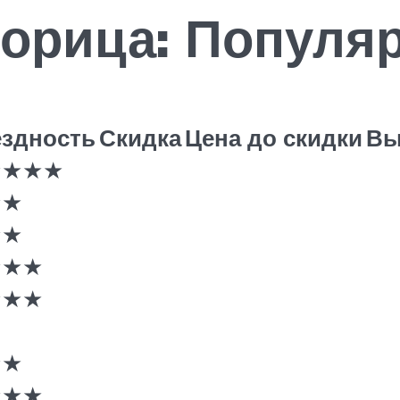
дгорица: Популя
ездность
Скидка
Цена до скидки
Вы
★★★★
★★
★★
★★★
★★★
★★
★★★