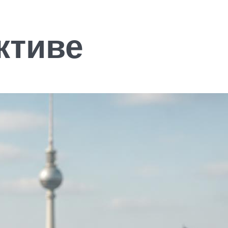
ктиве