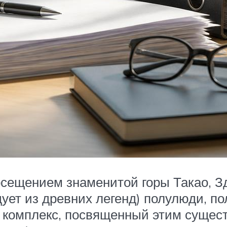
осещением знаменитой горы Такао, З
дует из древних легенд) полулюди, 
 комплекс, посвященный этим сущест