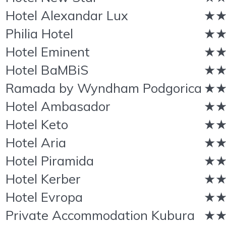
Hotel Alexandar Lux
★
Philia Hotel
★
Hotel Eminent
★
Hotel BaMBiS
★
Ramada by Wyndham Podgorica
★
Hotel Ambasador
★
Hotel Keto
★
Hotel Aria
★
Hotel Piramida
★
Hotel Kerber
★
Hotel Evropa
★
Private Accommodation Kubura
★