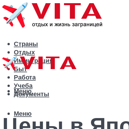
Страны
Отдых
Иммиграция
Быт
Работа
Учеба
Меню
Документы
Меню
Цены в Япо