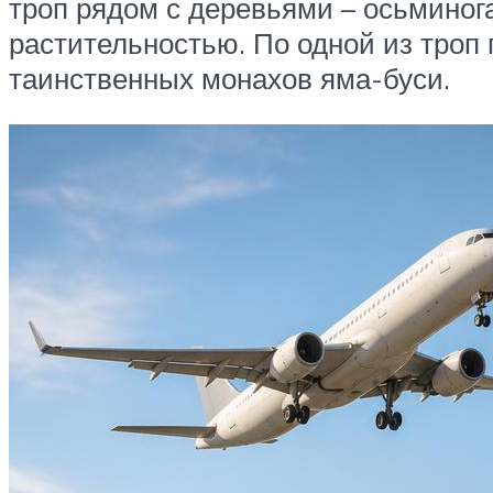
троп рядом с деревьями – осьминог
растительностью. По одной из троп 
таинственных монахов яма-буси.