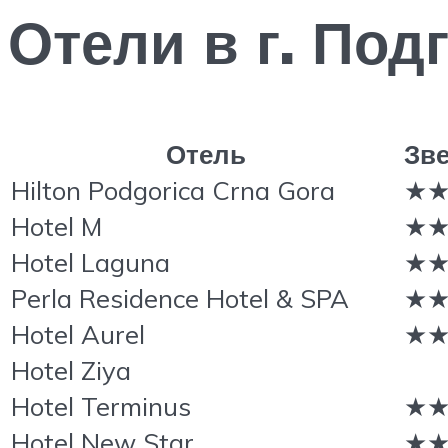
Отели в г. По
Отель
Зв
Hilton Podgorica Crna Gora
★
Hotel M
★
Hotel Laguna
★
Perla Residence Hotel & SPA
★
Hotel Aurel
★
Hotel Ziya
Hotel Terminus
★
Hotel New Star
★