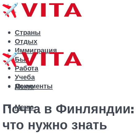
Страны
Отдых
Иммиграция
Быт
Работа
Учеба
Документы
Меню
Почта в Финляндии:
Меню
что нужно знать