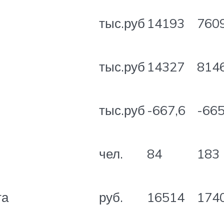
тыс.руб
14193
760
тыс.руб
14327
814
тыс.руб
-667,6
-665
чел.
84
183
та
руб.
16514
174