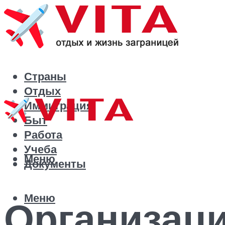
Страны
Отдых
Иммиграция
Быт
Работа
Учеба
Меню
Документы
Меню
Организац