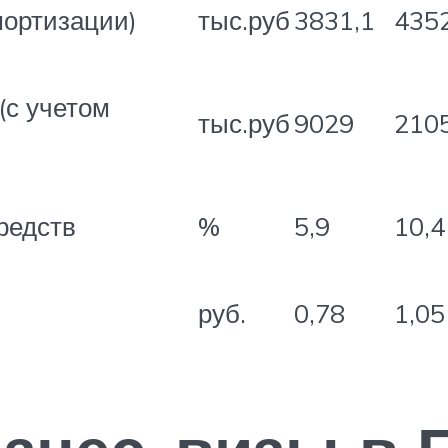
мортизации)
тыс.руб
3831,1
4352
(с учетом
тыс.руб
9029
2105
редств
%
5,9
10,4
руб.
0,78
1,05