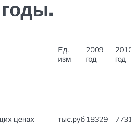
 годы.
Ед.
2009
201
изм.
год
год
щих ценах
тыс.руб
18329
773