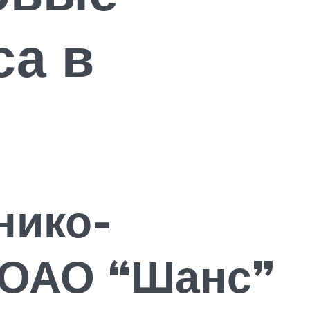
са в
нико-
 ОАО “Шанс”