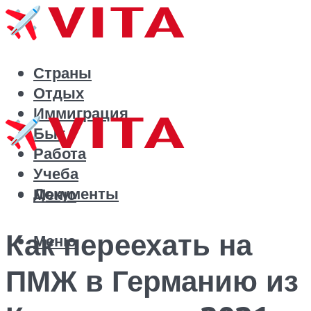
Страны
Отдых
Иммиграция
Быт
Работа
Учеба
Документы
Меню
Как переехать на
Меню
ПМЖ в Германию из