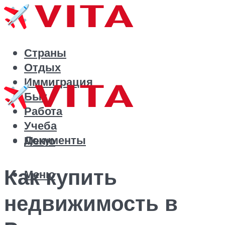
Страны
Отдых
Иммиграция
Быт
Работа
Учеба
Документы
Меню
Как купить
Меню
недвижимость в