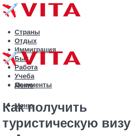
Страны
Отдых
Иммиграция
Быт
Работа
Учеба
Документы
Меню
Как получить
Меню
туристическую визу