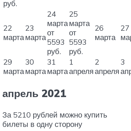
руб.
24
25
марта
марта
22
23
26
27
от
от
марта
марта
марта
ма
5593
5593
руб.
руб.
29
30
31
1
2
3
марта
марта
марта
апреля
апреля
ап
апрель 2021
За 5210 рублей можно купить
билеты в одну сторону