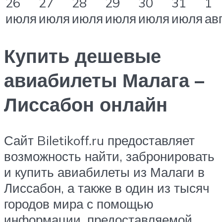
26
27
28
29
30
31
1
июля
июля
июля
июля
июля
июля
ав
Купить дешевые
авиабилеты Малага –
Лиссабон онлайн
Сайт Biletikoff.ru предоставляет
возможность найти, забронировать
и купить авиабилеты из Малаги в
Лиссабон, а также в один из тысяч
городов мира с помощью
информации, предоставляемой