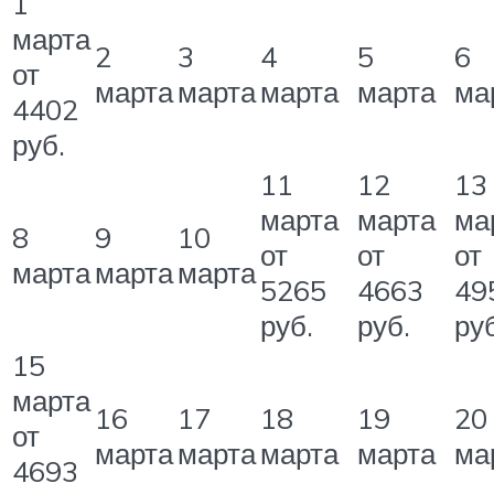
1
марта
2
3
4
5
6
от
марта
марта
марта
марта
ма
4402
руб.
11
12
13
марта
марта
ма
8
9
10
от
от
от
марта
марта
марта
5265
4663
49
руб.
руб.
руб
15
марта
16
17
18
19
20
от
марта
марта
марта
марта
ма
4693