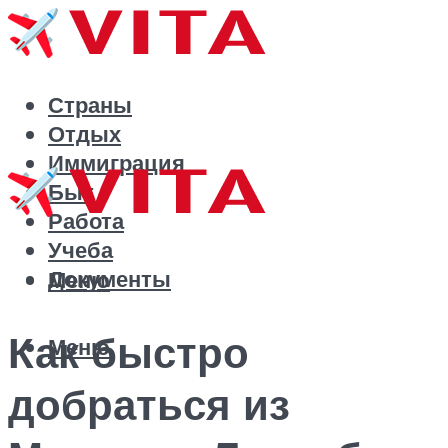
Страны
Отдых
Иммиграция
Быт
Работа
Учеба
Документы
Меню
Как быстро
Меню
добраться из