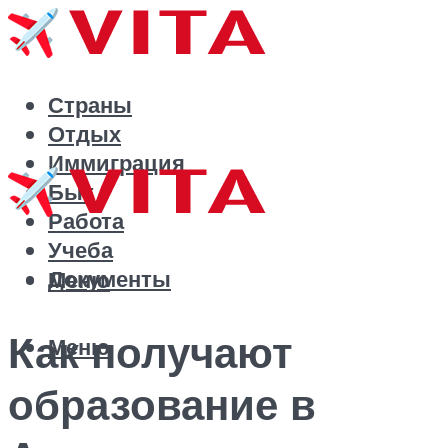
Страны
Отдых
Иммиграция
Быт
Работа
Учеба
Документы
Меню
Как получают
Меню
образование в