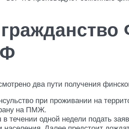
 гражданство
РФ
смотрено два пути получения финског
нсульство при проживании на террито
трану на ПМЖ.
 в течении одной недели подать зая
и населения. Далее предстоит дождат