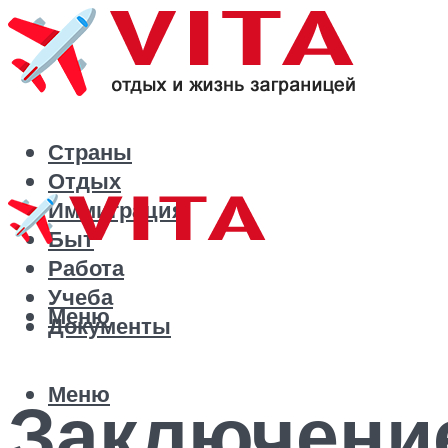
Страны
Отдых
Иммиграция
Быт
Работа
Учеба
Меню
Документы
Меню
Заключение