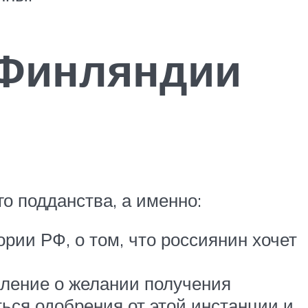
 Финляндии
о подданства, а именно:
рии РФ, о том, что россиянин хочет
вление о желании получения
ься одобрения от этой инстанции и