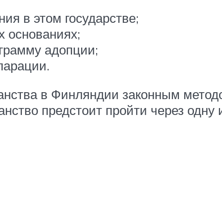
ия в этом государстве;
х основаниях;
ограмму адопции;
ларации.
анства в Финляндии законным метод
нство предстоит пройти через одну 