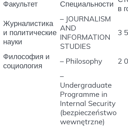
Факультет
Специальности
в г
– JOURNALISM
Журналистика
AND
и политические
3 
INFORMATION
науки
STUDIES
Философия и
– Philosophy
2 
социология
–
Undergraduate
Programme in
Internal Security
(bezpieczeństwo
wewnętrzne)