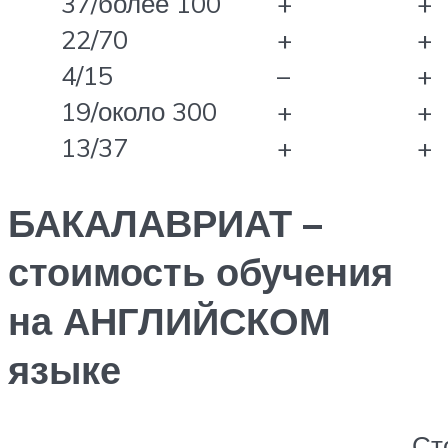
37/более 100
+
+
22/70
+
+
4/15
–
+
19/около 300
+
+
13/37
+
+
БАКАЛАВРИАТ –
стоимость обучения
на АНГЛИЙСКОМ
языке
Ст