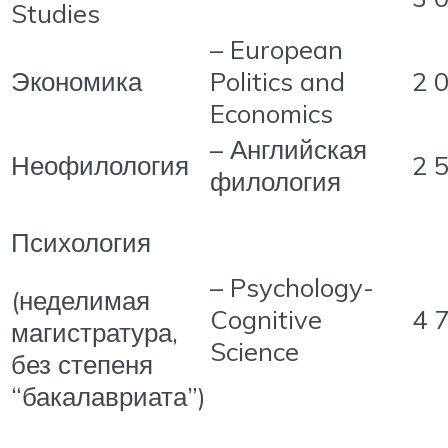
Studies
– European
Экономика
Politics and
2 
Economics
– Английская
Неофилология
2 
филология
Психология
– Psychology-
(неделимая
4 
Cognitive
магистратура,
Science
без степеня
“бакалавриата”)