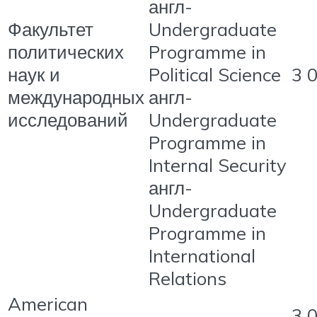
англ-
Факультет
Undergraduate
политических
Programme in
наук и
Political Science
3 
международных
англ-
исследований
Undergraduate
Programme in
Internal Security
англ-
Undergraduate
Programme in
International
Relations
American
3 