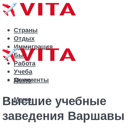
Страны
Отдых
Иммиграция
Быт
Работа
Учеба
Документы
Меню
Высшие учебные
Меню
заведения Варшавы