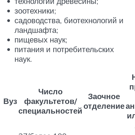
технологии древесины;
зоотехники;
садоводства, биотехнологий и
ландшафта;
пищевых наук;
питания и потребительских
наук.
п
Число
Заочное
Вуз
факультетов/
отделение
ан
специальностей
и