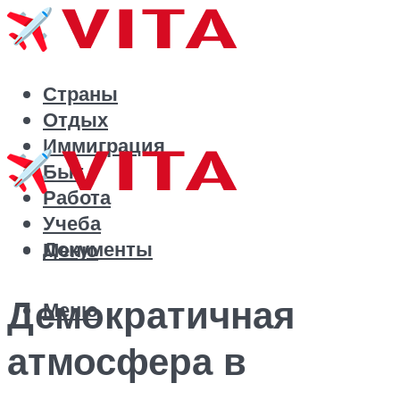
Страны
Отдых
Иммиграция
Быт
Работа
Учеба
Документы
Меню
Демократичная
Меню
атмосфера в