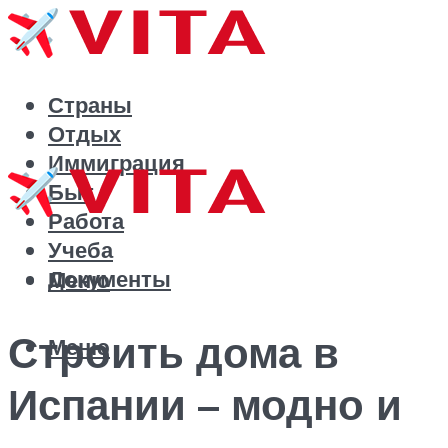
Страны
Отдых
Иммиграция
Быт
Работа
Учеба
Документы
Меню
Строить дома в
Меню
Испании – модно и