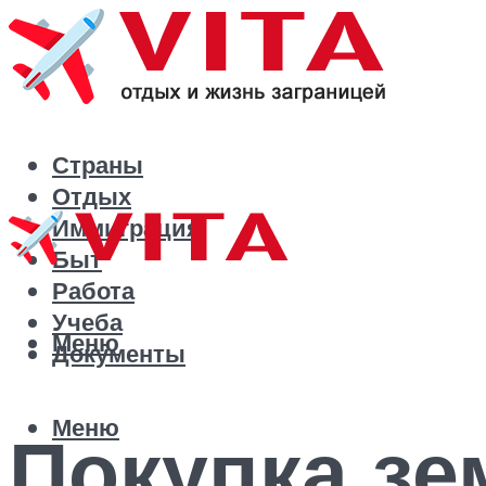
Страны
Отдых
Иммиграция
Быт
Работа
Учеба
Меню
Документы
Меню
Покупка зе