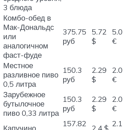
3 блюда
Комбо-обед в
Мак-Дональдс
375.75
5.72
5.0
или
руб
$
€
аналогичном
фаст-фуде
Местное
150.3
2.29
2.0
разливное пиво
руб
$
€
0,5 литра
Зарубежное
150.3
2.29
2.0
бутылочное
руб
$
€
пиво 0,33 литра
157.82
2.1
Капучино
2.4 $