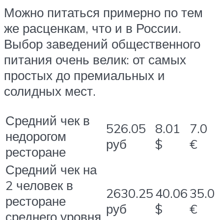
Можно питаться примерно по тем
же расценкам, что и в России.
Выбор заведений общественного
питания очень велик: от самых
простых до премиальных и
солидных мест.
Средний чек в
526.05
8.01
7.0
недорогом
руб
$
€
ресторане
Средний чек на
2 человек в
2630.25
40.06
35.0
ресторане
руб
$
€
среднего уровня,