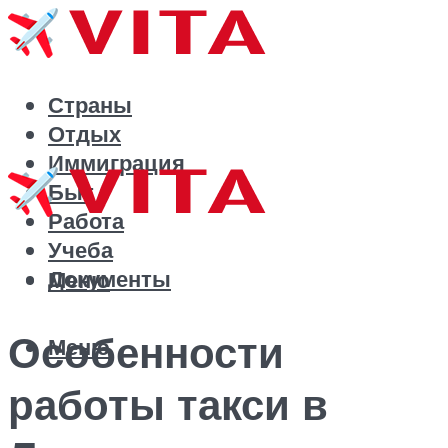
Страны
Отдых
Иммиграция
Быт
Работа
Учеба
Документы
Меню
Особенности
Меню
работы такси в