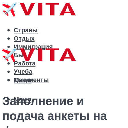
Страны
Отдых
Иммиграция
Быт
Работа
Учеба
Документы
Меню
Заполнение и
Меню
подача анкеты на