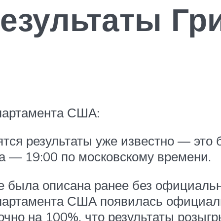
результаты Гр
партамента США:
тся результаты уже известно — это 
да — 19:00 по московскому времени.
е была описана ранее без официальн
епартамента США появилась официал
очно на 100%, что результаты розыг