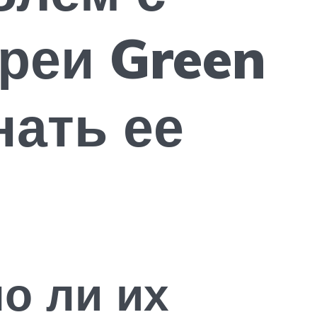
реи Green
нать ее
о ли их