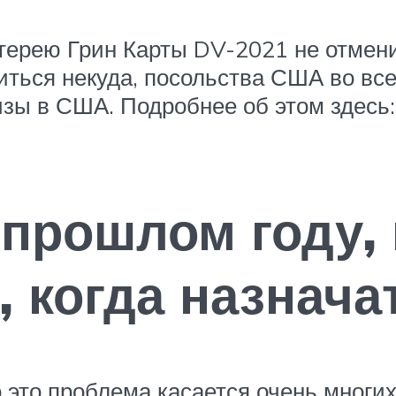
терею Грин Карты DV-2021 не отмени
питься некуда, посольства США во в
изы в США. Подробнее об этом здесь:
прошлом году,
 когда назнача
о это проблема касается очень многи