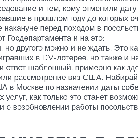
седование и тем, кому отменили дату
авшие в прошлом году до которых оче
е накануне перед походом в посольс
т Госдепартамента и на это:
но другого можно и не ждать. Это ка
гравших в DV-лотерее, но также и 
и ответ шаблонный, примерно как зде
ли рассмотрение виз США. Набирайт
ША в Москве по назначении даты со
услуг, как только это станет возмож
ти о возобновлении работы посольст