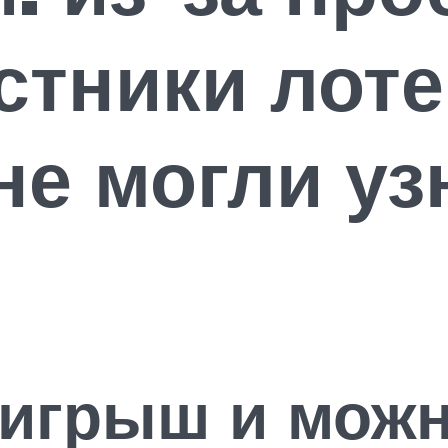
стники лоте
не могли уз
ы
игрыш и можн