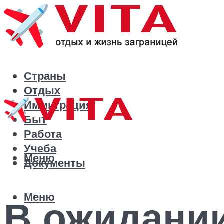
Страны
Отдых
Иммиграция
Быт
Работа
Учеба
Меню
Документы
Меню
В ожидании