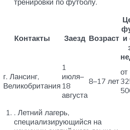
тренировки по футболу.
Ц
ф
Контакты
Заезд
Возраст
и
н
1
от
г. Лансинг,
июля–
8–17 лет
32
Великобритания
18
50
августа
. Летний лагерь,
специализирующийся на