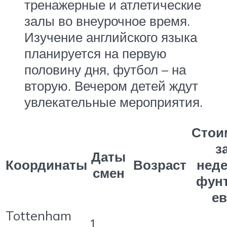
тренажерные и атлетические
залы во внеурочное время.
Изучение английского языка
планируется на первую
половину дня, футбол – на
вторую. Вечером детей ждут
увлекательные мероприятия.
Стои
з
Даты
Координаты
Возраст
нед
смен
фунт
е
Tottenham
1