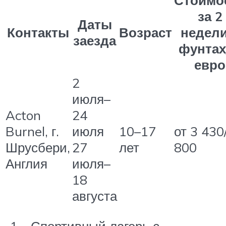
за 2
Даты
Контакты
Возраст
недели
заезда
фунтах
евро
2
июля–
Acton
24
Burnel, г.
июля
10–17
от 3 430
Шрусбери,
27
лет
800
Англия
июля–
18
августа