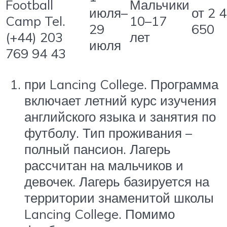
Football
Мальчики
июля–
от 2 
Camp Tel.
10–17
29
650
(+44) 203
лет
июля
769 94 43
при Lancing College. Программа
включает летний курс изучения
английского языка и занятия по
футболу. Тип проживания –
полный пансион. Лагерь
рассчитан на мальчиков и
девочек. Лагерь базируется на
территории знаменитой школы
Lancing College. Помимо