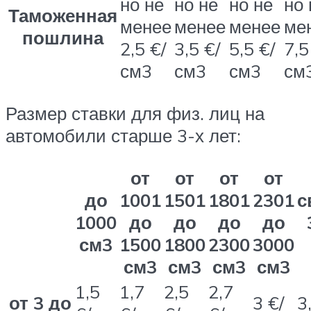
но не
но не
но не
но 
Таможенная
менее
менее
менее
ме
пошлина
2,5 €/
3,5 €/
5,5 €/
7,5
см3
см3
см3
см
Размер ставки для физ. лиц на
автомобили старше 3-х лет:
от
от
от
от
до
1001
1501
1801
2301
с
1000
до
до
до
до
см3
1500
1800
2300
3000
см3
см3
см3
см3
1,5
1,7
2,5
2,7
от 3 до
3 €/
3