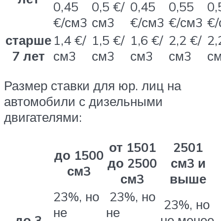
0,45
0,5 €/
0,45
0,55
0,
€/см3
см3
€/см3
€/см3
€/
старше
1,4 €/
1,5 €/
1,6 €/
2,2 €/
2,
7 лет
см3
см3
см3
см3
с
Размер ставки для юр. лиц на
автомобили с дизельными
двигателями:
от 1501
2501
до 1500
до 2500
см3 и
см3
см3
выше
23%, но
23%, но
23%, но
не
не
до 3
не менее