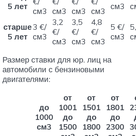
€/
€/
€/
€/
5 лет
см3
с
см3
см3
см3
см3
3,2
3,5
4,8
старше
3 €/
5 €/
5
€/
€/
€/
5 лет
см3
см3
с
см3
см3
см3
Размер ставки для юр. лиц на
автомобили с бензиновыми
двигателями:
от
от
от
до
1001
1501
1801
2
1000
до
до
до
см3
1500
1800
2300
3