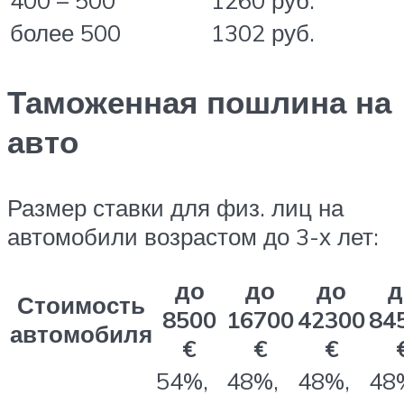
400 – 500
1260 руб.
более 500
1302 руб.
Таможенная пошлина на
авто
Размер ставки для физ. лиц на
автомобили возрастом до 3-х лет:
до
до
до
д
Стоимость
8500
16700
42300
84
автомобиля
€
€
€
54%,
48%,
48%,
48