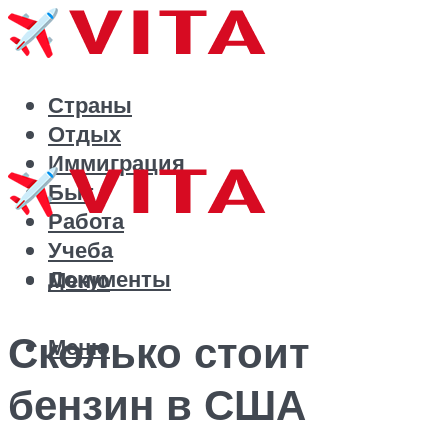
Страны
Отдых
Иммиграция
Быт
Работа
Учеба
Документы
Меню
Сколько стоит
Меню
бензин в США