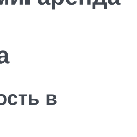
а
ость в