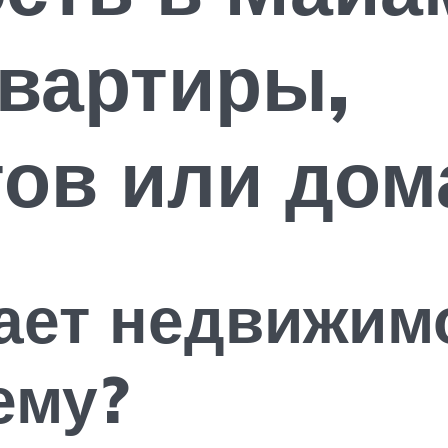
квартиры,
ов или дом
ает недвижим
ему?