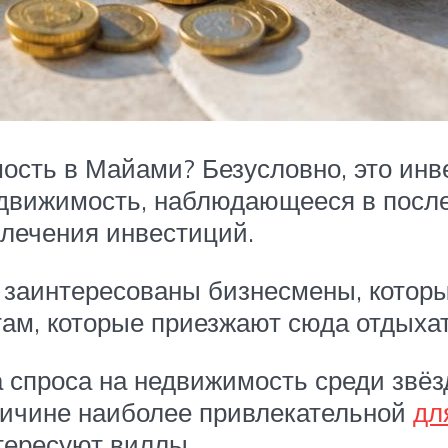
мость в Майами? Безусловно, это ин
недвижимость, наблюдающееся в посл
лечения инвестиций.
и заинтересованы бизнесмены, котор
ам, которые приезжают сюда отдыхать
 спроса на недвижимость среди звёз
ричине наиболее привлекательной
дл
тересуют виллы.