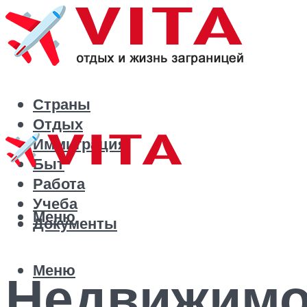
Страны
Отдых
Иммиграция
Быт
Работа
Учеба
Меню
Документы
Меню
Недвижимо