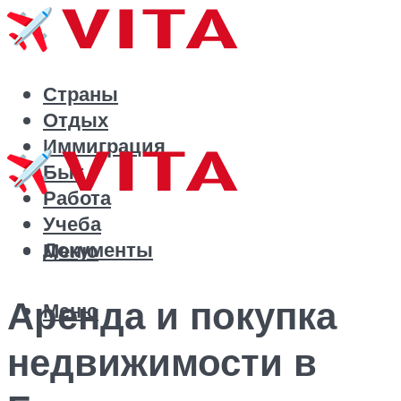
Страны
Отдых
Иммиграция
Быт
Работа
Учеба
Документы
Меню
Аренда и покупка
Меню
недвижимости в