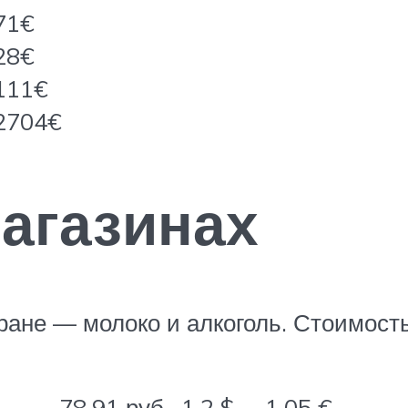
71€
28€
111€
2704€
агазинах
тране — молоко и алкоголь. Стоимос
78.91 руб
1.2 $
1.05 €