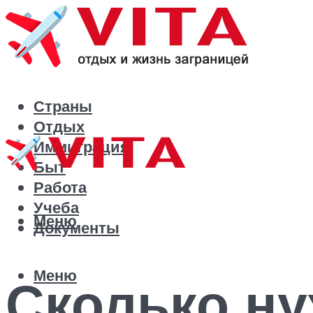
Страны
Отдых
Иммиграция
Быт
Работа
Учеба
Меню
Документы
Меню
Сколько ну