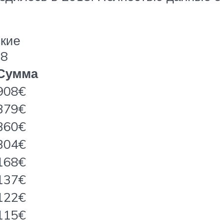
кие
18
Сумма
908€
379€
360€
304€
168€
137€
122€
115€