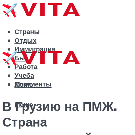
Страны
Отдых
Иммиграция
Быт
Работа
Учеба
Документы
Меню
В Грузию на ПМЖ.
Меню
Страна