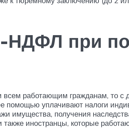
е к тюремному заключению (до 2 или
3-НДФЛ при п
и всем работающим гражданам, то с
с ее помощью уплачивают налоги инд
одажи имущества, получения наследс
и также иностранцы, которые работа