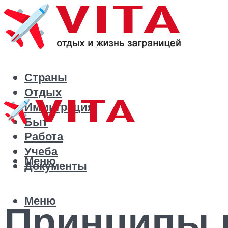
Страны
Отдых
Иммиграция
Быт
Работа
Учеба
Меню
Документы
Меню
Принципы 