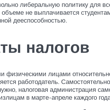
вольно либеральную политику для вс
м объеме не выплачивается студента
нной дееспособностью.
ты налогов
ии физическими лицами относительно
яется работодатель. Самостоятельно
 нужно, налоговая администрация са
злицам в марте-апреле каждого года