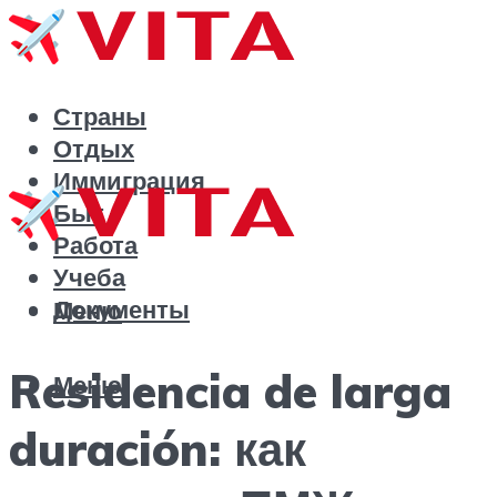
Страны
Отдых
Иммиграция
Быт
Работа
Учеба
Документы
Меню
Residencia de larga
Меню
duración: как