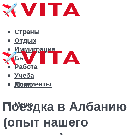
Страны
Отдых
Иммиграция
Быт
Работа
Учеба
Документы
Меню
Поездка в Албанию
Меню
(опыт нашего