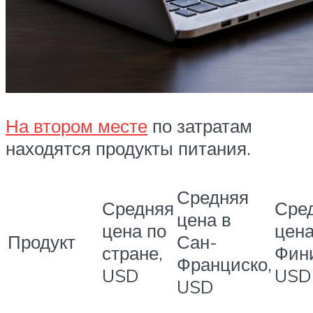
На втором месте
по затратам
находятся продукты питания.
Средняя
Средняя
Сре
цена в
цена по
цена
Продукт
Сан-
стране,
Фини
Франциско,
USD
USD
USD