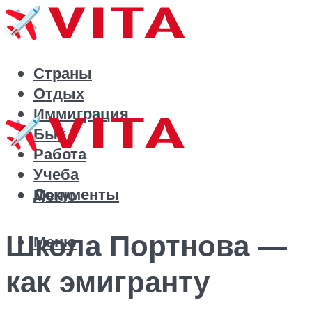
Страны
Отдых
Иммиграция
Быт
Работа
Учеба
Документы
Меню
Школа Портнова —
Меню
как эмигранту